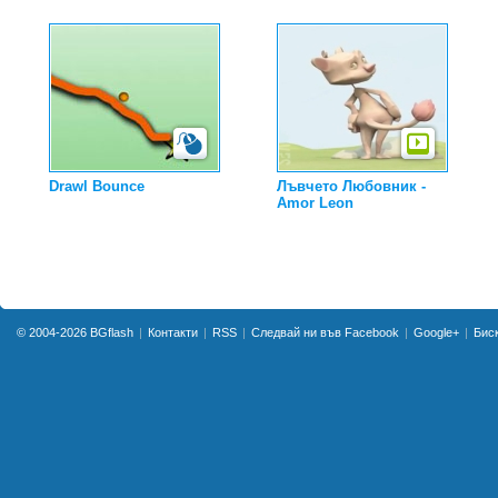
Drawl Bounce
Лъвчето Любовник -
Amor Leon
© 2004-2026
BGflash
Контакти
RSS
Следвай ни във Facebook
Google+
Бис