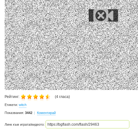
Рейтинг:
(
4
гласа)
Етикети:
witch
Показвания:
3442
Коментирай
Линк към играта/видеото: