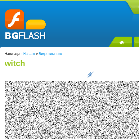
Навигация:
Начало
»
Видео клипове
witch