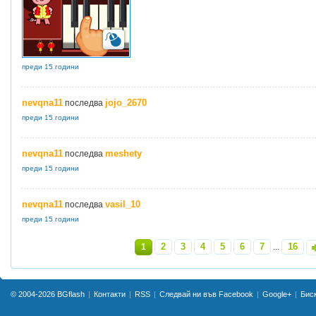
преди 15 години
nevqna11
jojo_2670
последва
преди 15 години
nevqna11
meshety
последва
преди 15 години
nevqna11
vasil_10
последва
преди 15 години
2
3
4
5
6
7
16
1
...
»
© 2004-2026
BGflash
Контакти
RSS
Следвай ни във Facebook
Google+
Бис