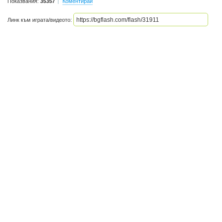
Показвания:
35357
Коментирай
Линк към играта/видеото: