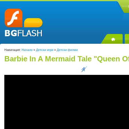
Навигация:
Начало
»
Детски игри
»
Детски филми
Barbie In A Mermaid Tale "Queen O