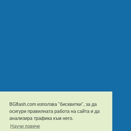
BGflash.com използва "бисквитки", за да
осигури правилната работа на сайта и да
анализира трафика към него.
Научи повече