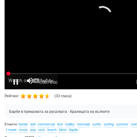
Рейтинг:
(
33
гласа)
Барби в приказката за русалката - Кралицата на вълните
Етикети:
barbie
doll
commercial
dvd
malibu
mermaid
surfer
surfing
summer
swi
t-marie
music
pop
rock
beach
bikini
барби