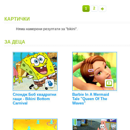
2
1
»
КАРТИЧКИ
Няма намерени резултати за "bikini".
ЗА ДЕЦА
Спондж Боб квадратни
Barbie In A Mermaid
гащи - Bikini Bottom
Tale "Queen Of The
Carnival
Waves"