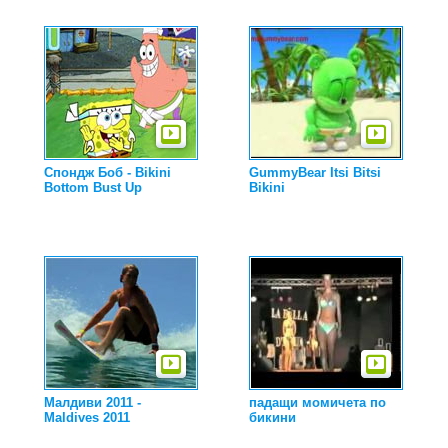
Спондж Боб - Bikini
GummyBear Itsi Bitsi
Bottom Bust Up
Bikini
Малдиви 2011 -
падащи момичета по
Maldives 2011
бикини