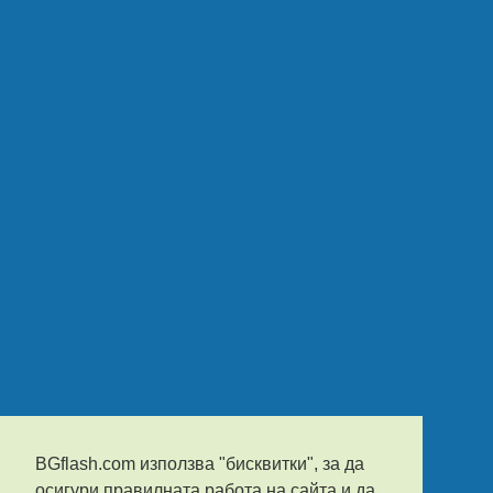
BGflash.com използва "бисквитки", за да
осигури правилната работа на сайта и да