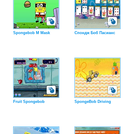
Spongebob M Mask
Спондж Боб Пасианс
Fruit Spongebob
SpongeBob Driving