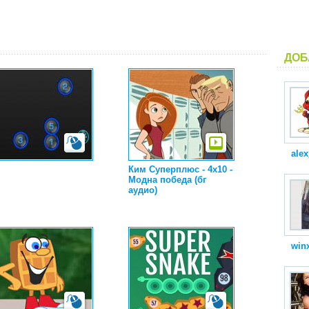
ДОБ
alex
Ким Суперплюс - 4x10 -
Модна победа (бг
аудио)
winx