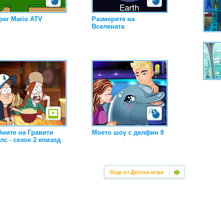
per Mario ATV
Размерите на
Вселената
йните на Гравити
Моето шоу с делфин 8
лс - сезон 2 епизод
Още от Детски игри