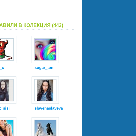
АВИЛИ В КОЛЕКЦИЯ (443)
_x
sugar_toni
_sisi
slavenaslaveva