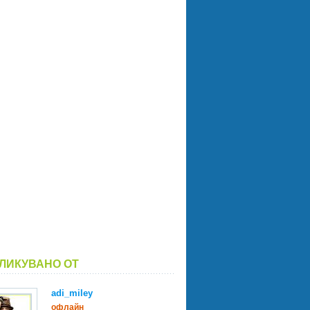
ЛИКУВАНО ОТ
adi_miley
офлайн