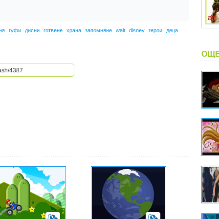
ня
гуфи
дисни
готвене
храна
запомняне
walt
disney
герои
деца
ОЩЕ