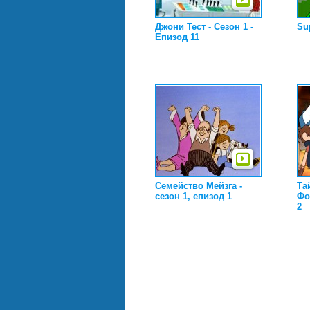
Джони Тест - Сезон 1 -
Su
Епизод 11
Семейство Мейзга -
Та
сезон 1, епизод 1
Фо
2