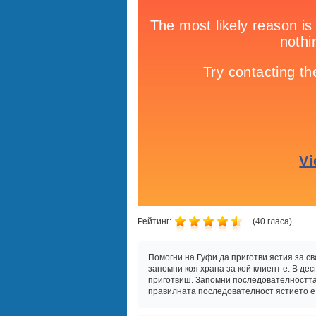
Рейтинг:
(
40
гласа)
Помогни на Гуфи да приготви ястия за св
запомни коя храна за кой клиент е. В де
приготвиш. Запомни последователността, 
правилната последователност ястието е 