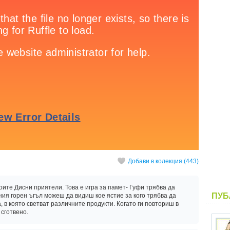
Добави в колекция (443)
оите Дисни приятели. Това е игра за памет- Гуфи трябва да
ПУБ
сния горен ъгъл можеш да видиш кое ястие за кого трябва да
в която светват различните продукти. Когато ги повториш в
сготвено.