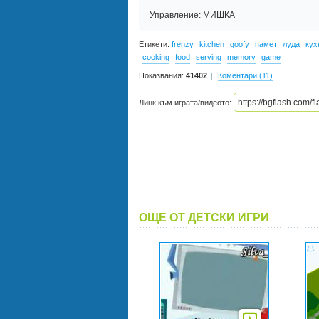
Управление: МИШКА
Етикети:
frenzy
kitchen
goofy
памет
луда
кух
cooking
food
serving
memory
game
Показвания:
41402
Коментари (11)
Линк към играта/видеото:
ОЩЕ ОТ ДЕТСКИ ИГРИ