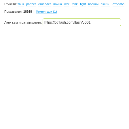
Етикети:
танк
panzer
crusader
война
war
tank
fight
военни
екшън
стрелба
Показвания:
18918
Коментари (1)
Линк към играта/видеото: