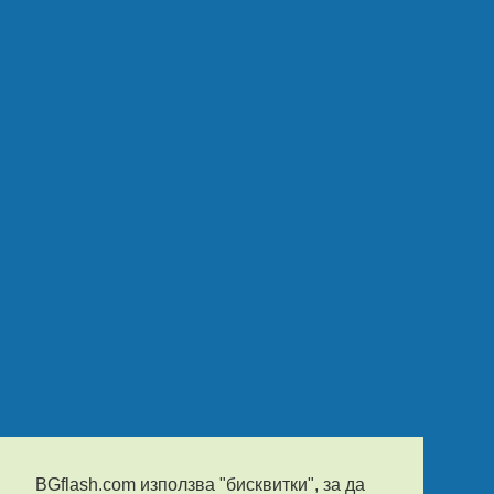
BGflash.com използва "бисквитки", за да