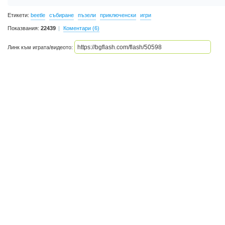
Етикети:
beetle
събиране
пъзели
приключенски
игри
Показвания:
22439
Коментари (6)
Линк към играта/видеото: