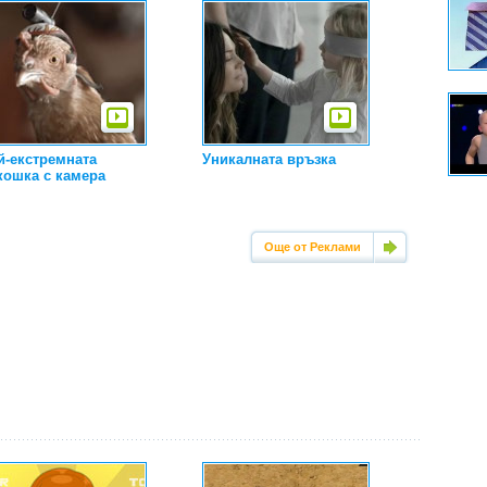
й-екстремната
Уникалната връзка
кошка с камера
Още от Реклами