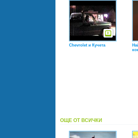
Chevrolet и Кучета
На
ко
ОЩЕ ОТ ВСИЧКИ