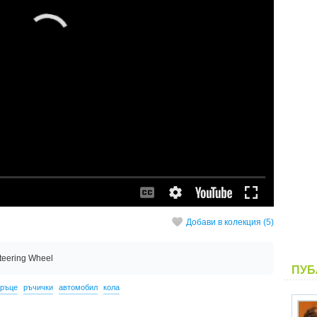
Добави в колекция (5)
Steering Wheel
ПУБ
ръце
ръчички
автомобил
кола