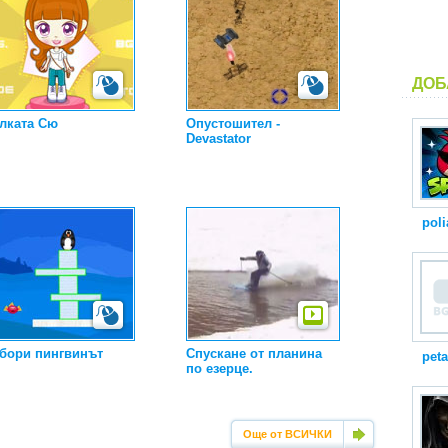
ДОБ
лката Сю
Oпустошител -
Devastator
poli
бори пингвинът
Спускане от планина
peta
по езерце.
Още от ВСИЧКИ