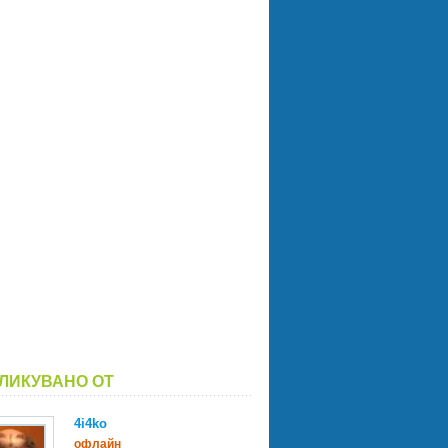
ЛИКУВАНО ОТ
4i4ko
офлайн