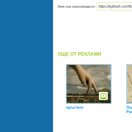
Линк към играта/видеото:
ОЩЕ ОТ РЕКЛАМИ
пръстите
Ощ
Ре