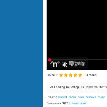
Рейтинг:
(
4
гласа)
All Leading To Getting His Hands On That 
Етикети:
peugeot
hands
пежо
реклама
ръкце
Показвания:
3728
Коментирай