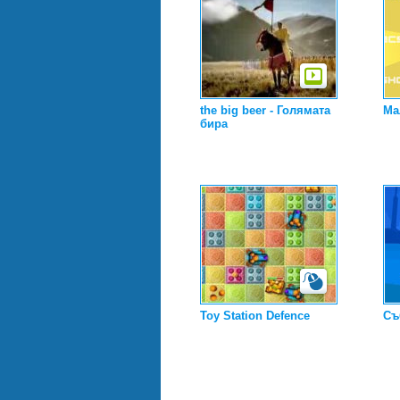
the big beer - Голямата
Ма
бира
Toy Station Defence
Съ