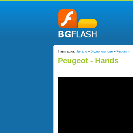
Навигация:
Начало
»
Видео клипове
»
Реклами
Peugeot - Hands