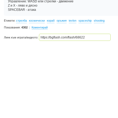
Управление: WASD или стрелки - движение
Z и X - ляво и дясно
SPACEBAR - атака
Етикети:
стрелба
космически
кораб
оръжия
tevlon
spaceship
shooting
Показвания:
4302
Коментирай
Линк към играта/видеото: