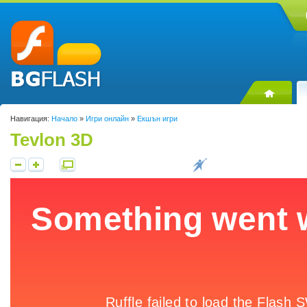
Навигация:
Начало
»
Игри онлайн
»
Екшън игри
Tevlon 3D