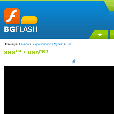
Навигация:
Начало
»
Видео клипове
»
Музика
»
Поп
ѕɴѕ™ • ᴅɴᴀᵐᵉᵖ