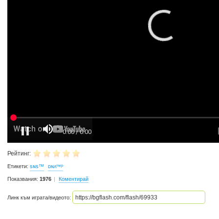
Рейтинг:
Етикети:
ѕɴѕ™
ᴅɴᴀᵐᵉᵖ
Показвания:
1976
Коментирай
Линк към играта/видеото: