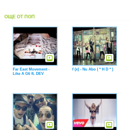
ОЩЕ ОТ ПОП
Far East Movement -
f (x) - Nu Abo ( * H D * )
Like A G6 ft. DEV