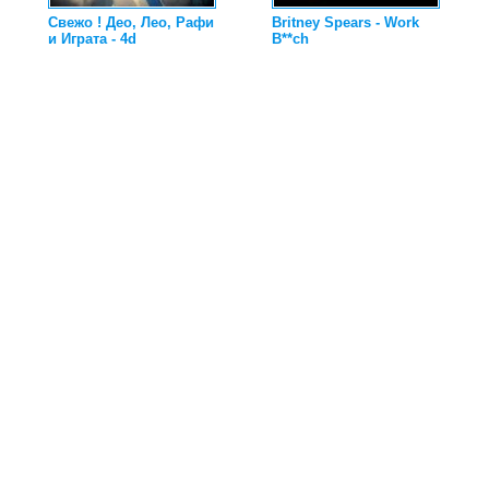
Свежо ! Део, Лео, Рафи
Britney Spears - Work
и Играта - 4d
B**ch