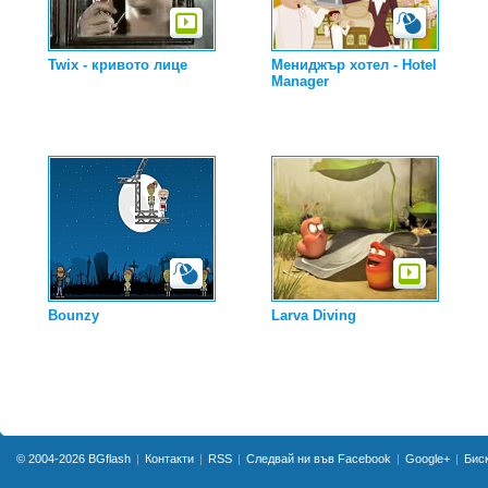
Twix - кривото лице
Мениджър хотел - Hotel
Manager
Bounzy
Larva Diving
© 2004-2026
BGflash
Контакти
RSS
Следвай ни във Facebook
Google+
Бис