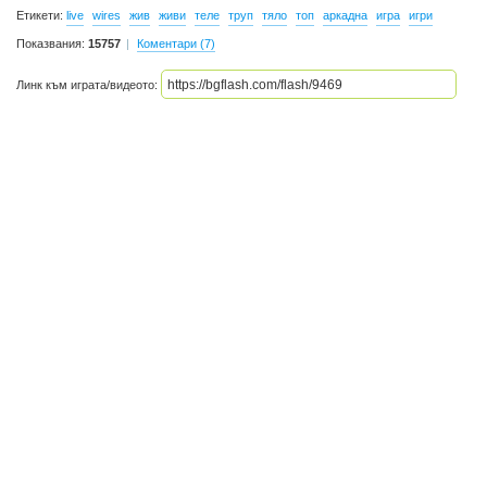
Етикети:
live
wires
жив
живи
теле
труп
тяло
топ
аркадна
игра
игри
Показвания:
15757
Коментари (7)
Линк към играта/видеото: