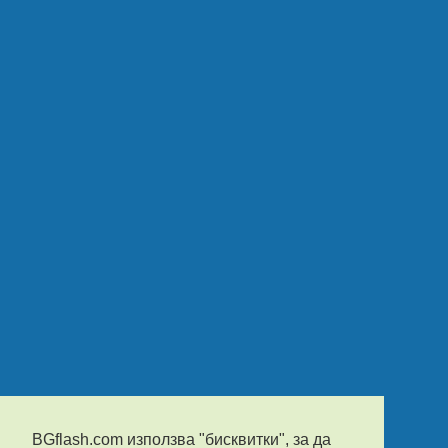
BGflash.com използва "бисквитки", за да