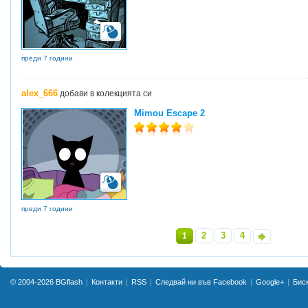
преди 7 години
alex_666
добави в колекцията си
Mimou Escape 2
преди 7 години
2
3
4
1
»
© 2004-2026
BGflash
Контакти
RSS
Следвай ни във Facebook
Google+
Бис