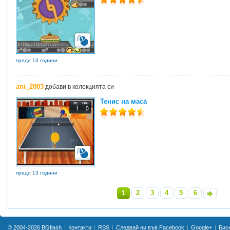
преди 13 години
ani_2003
добави в колекцията си
Тенис на маса
преди 13 години
2
3
4
5
6
1
»
© 2004-2026
BGflash
Контакти
RSS
Следвай ни във Facebook
Google+
Бис