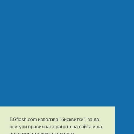
BGflash.com използва "бисквитки", за да
осигури правилната работа на сайта и да
анализира трафика към него.