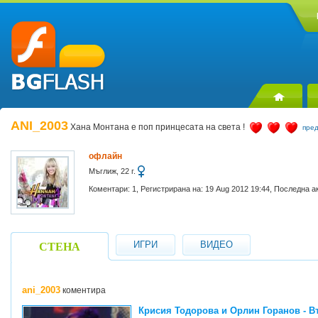
ANI_2003
Хана Монтана е поп принцесата на света !
пред
офлайн
Мъглиж, 22 г.
Коментари: 1, Регистрирана на: 19 Aug 2012 19:44, Последна а
ИГРИ
ВИДЕО
СТЕНА
ani_2003
коментира
Крисия Тодорова и Орлин Горанов - В