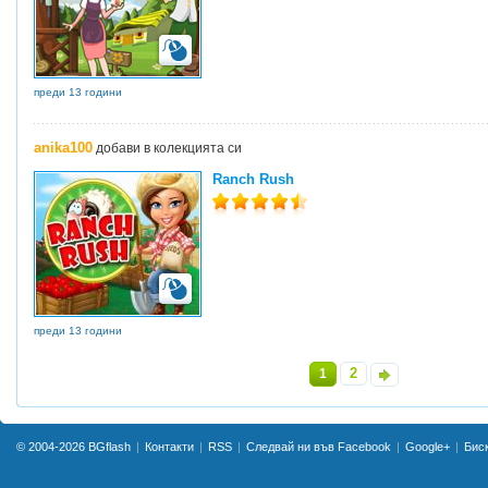
преди 13 години
anika100
добави в колекцията си
Ranch Rush
преди 13 години
2
1
»
© 2004-2026
BGflash
Контакти
RSS
Следвай ни във Facebook
Google+
Бис