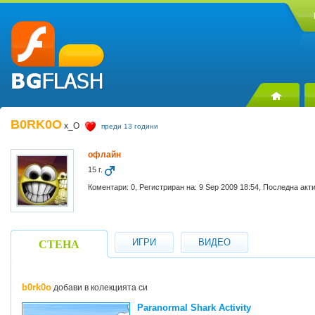
B0RK0O
x_O
преди 13 години
офлайн
15 г.
Коментари: 0, Регистриран на: 9 Sep 2009 18:54, Последна акт
ИГРИ
ВИДЕО
СТЕНА
b0rk0o
добави в колекцията си
Paranormal Shark Activity