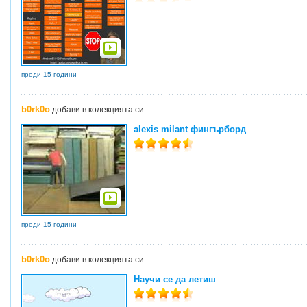
преди 15 години
b0rk0o
добави в колекцията си
alexis milant фингърборд
преди 15 години
b0rk0o
добави в колекцията си
Научи се да летиш