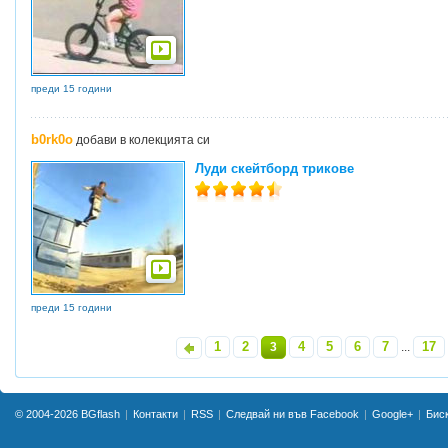
преди 15 години
b0rk0o
добави в колекцията си
Луди скейтборд трикове
преди 15 години
1
2
4
5
6
7
17
«
3
...
»
© 2004-2026
BGflash
Контакти
RSS
Следвай ни във Facebook
Google+
Бис