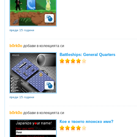
преди 15 години
b0rk0o
добави в колекцията си
Battleships: General Quarters
преди 15 години
b0rk0o
добави в колекцията си
Кое е твоето японско име?