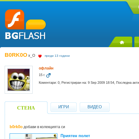
B0RK0O
x_O
преди 13 години
офлайн
15 г.
Коментари: 0, Регистриран на: 9 Sep 2009 18:54, Последна акт
ИГРИ
ВИДЕО
СТЕНА
b0rk0o
добави в колекцията си
Приятен полет