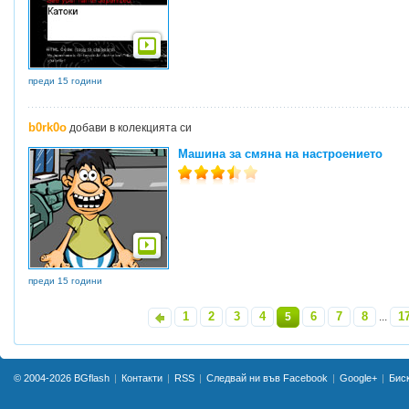
преди 15 години
b0rk0o
добави в колекцията си
Машина за смяна на настроението
преди 15 години
1
2
3
4
6
7
8
1
«
5
...
© 2004-2026
BGflash
Контакти
RSS
Следвай ни във Facebook
Google+
Бис