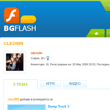
CLEO989
офлайн
София, 28 г.
Коментари: 16, Регистрирана на: 20 May 2009 20:53, Последна 
ИГРИ
ВИДЕО
СТЕНА
cleo989
добави в колекцията си
Dump Truck 3