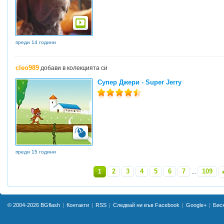
преди 14 години
cleo989
добави в колекцията си
Супер Джери - Super Jerry
преди 15 години
2
3
4
5
6
7
109
1
...
»
© 2004-2026
BGflash
Контакти
RSS
Следвай ни във Facebook
Google+
Бис