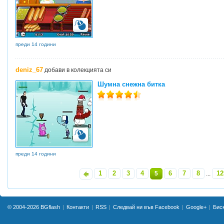
преди 14 години
deniz_67
добави в колекцията си
Шумна снежна биткa
преди 14 години
1
2
3
4
6
7
8
12
«
5
...
© 2004-2026
BGflash
Контакти
RSS
Следвай ни във Facebook
Google+
Бис