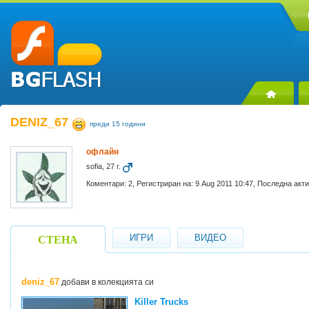
DENIZ_67
преди 15 години
офлайн
sofia, 27 г.
Коментари: 2, Регистриран на: 9 Aug 2011 10:47, Последна акти
ИГРИ
ВИДЕО
СТЕНА
deniz_67
добави в колекцията си
Killer Trucks