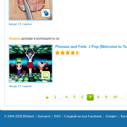
преди 15 години
dvama
добави в колекцията си
Phineas and Ferb- J Pop (Welcome to To
преди 15 години
1
4
5
6
8
9
10
«
...
7
...
© 2004-2026
BGflash
Контакти
RSS
Следвай ни във Facebook
Google+
Бис