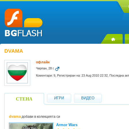
DVAMA
офлайн
Чирпан, 28 г.
Коментари: 9, Регистриран на: 23 Aug 2010 22:32, Последна ак
ИГРИ
ВИДЕО
СТЕНА
dvama
добави в колекцията си
Armor Wars