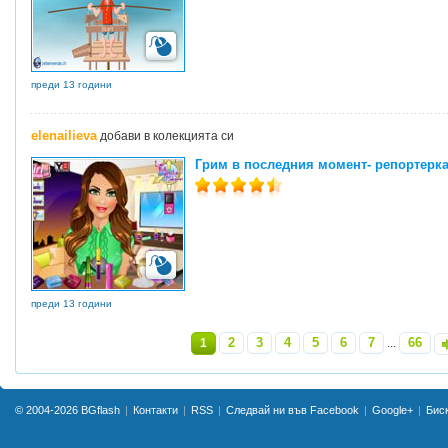
преди 13 години
elenailieva
добави в колекцията си
Грим в последния момент- репортерк
преди 13 години
2
3
4
5
6
7
66
1
...
»
© 2004-2026
BGflash
Контакти
RSS
Следвай ни във Facebook
Google+
Бис