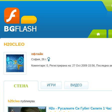
H20CLEO
офлайн
София, 26 г.
Коментари: 0, Регистрирана на: 27 Oct 2009 15:56, Последна а
ИГРИ
ВИДЕО
СТЕНА
h20cleo
публикува
H2o - Русалките Си Губят Силите 1 Част