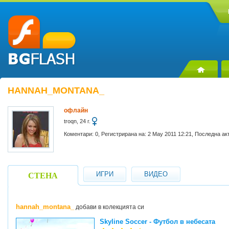
HANNAH_MONTANA_
офлайн
troqn, 24 г.
Коментари: 0, Регистрирана на: 2 May 2011 12:21, Последна ак
ИГРИ
ВИДЕО
СТЕНА
hannah_montana_
добави в колекцията си
Skyline Soccer - Футбол в небесата