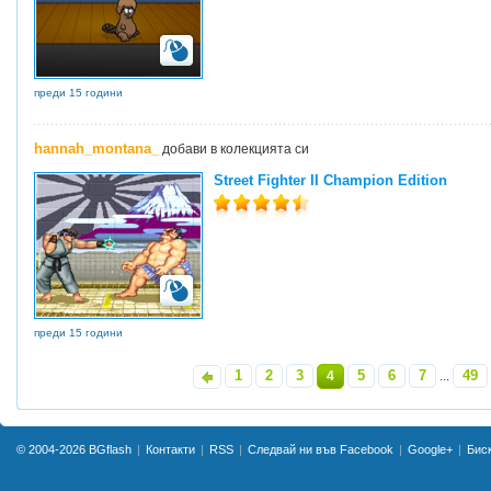
преди 15 години
hannah_montana_
добави в колекцията си
Street Fighter II Champion Edition
преди 15 години
1
2
3
5
6
7
49
«
4
...
»
© 2004-2026
BGflash
Контакти
RSS
Следвай ни във Facebook
Google+
Бис