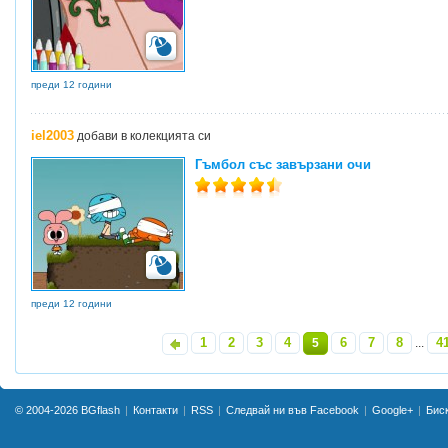
преди 12 години
iel2003
добави в колекцията си
Гъмбол със завързани очи
преди 12 години
1
2
3
4
6
7
8
4
«
5
...
© 2004-2026
BGflash
Контакти
RSS
Следвай ни във Facebook
Google+
Бис