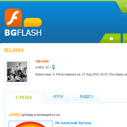
IEL2003
офлайн
svi6of, 22 г.
Коментари: 0, Регистрирана на: 27 Aug 2012 10:37, Последна а
ИГРИ
ВИДЕО
СТЕНА
iel2003
добави в колекцията си
Не натискай бутона