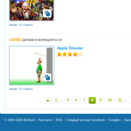
преди 13 години
iel2003
добави в колекцията си
Apple Shooter
преди 13 години
1
5
6
7
9
10
11
«
...
8
...
© 2004-2026
BGflash
Контакти
RSS
Следвай ни във Facebook
Google+
Бис