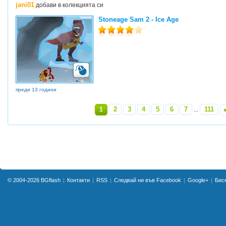
jani01
добави в колекцията си
Stoneage Sam 2 - Ice Age
преди 13 години
2
3
4
5
6
7
111
1
...
»
© 2004-2026
BGflash
Контакти
RSS
Следвай ни във Facebook
Google+
Бис