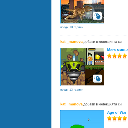
преди 13 години
kati_manova
добави в колекцията си
Мега минь
преди 13 години
kati_manova
добави в колекцията си
Age of War