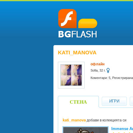
KATI_MANOVA
офлайн
Sofia, 32 г.
Коментари: 5, Регистрирана 
ИГРИ
СТЕНА
kati_manova
добави в колекцията си
Immense A