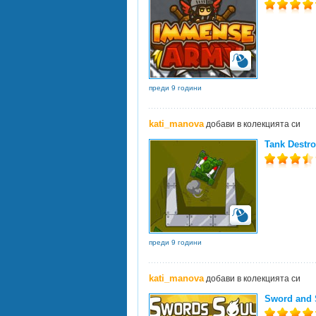
преди 9 години
kati_manova
добави в колекцията си
Tank Destro
преди 9 години
kati_manova
добави в колекцията си
Sword and 