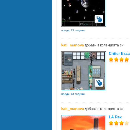
преди 13 години
kati_manova
добави в колекцията си
Critter Esc
преди 13 години
kati_manova
добави в колекцията си
LA Rex