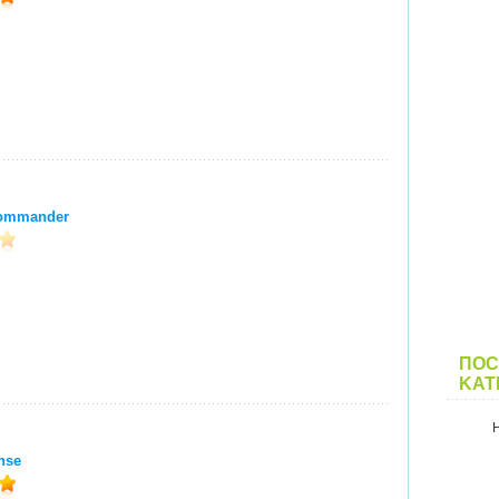
Commander
ПОС
KAT
nse