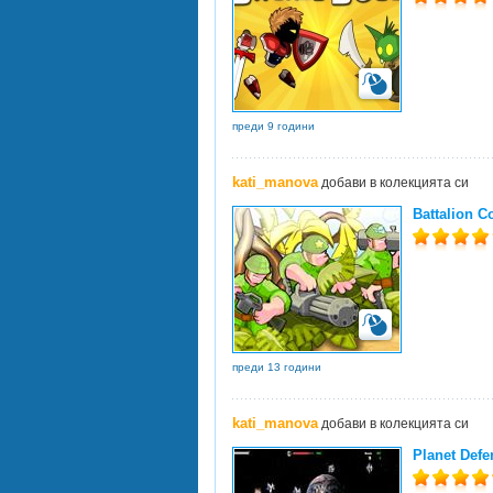
преди 9 години
kati_manova
добави в колекцията си
Battalion 
преди 13 години
kati_manova
добави в колекцията си
Planet Defe