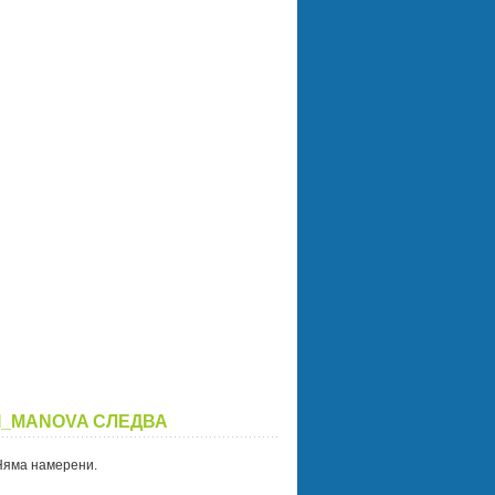
I_MANOVA СЛЕДВА
Няма намерени.