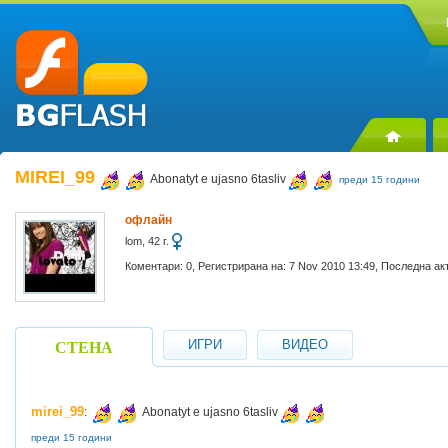
MIREI_99
Abonatyt e ujasno 6tasliv
преди 15 години
офлайн
lom, 42 г.
Коментари: 0, Регистрирана на: 7 Nov 2010 13:49, Последна ак
ИГРИ
ВИДЕО
СТЕНА
mirei_99
:
Abonatyt e ujasno 6tasliv
преди 15 години