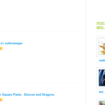
ПОС
MSL
от зъболекаря
ned
ani
 Square Pants - Dunces and Dragons