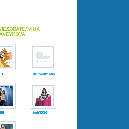
ЛЕДОВАТЕЛИ НА
AVEYKOVA
u1
mimisimova1
_99
kati1234