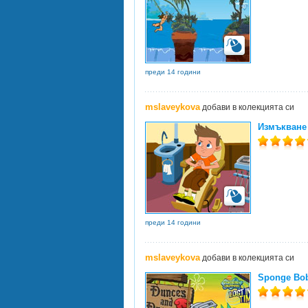
преди 14 години
mslaveykova
добави в колекцията си
Измъкване 
преди 14 години
mslaveykova
добави в колекцията си
Sponge Bob