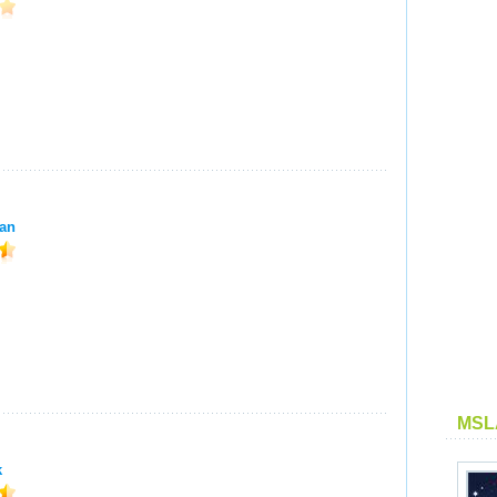
an
MSL
k