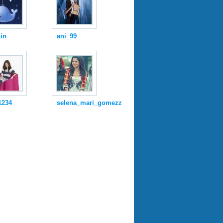
in
ani_99
1234
selena_mari_gomezz