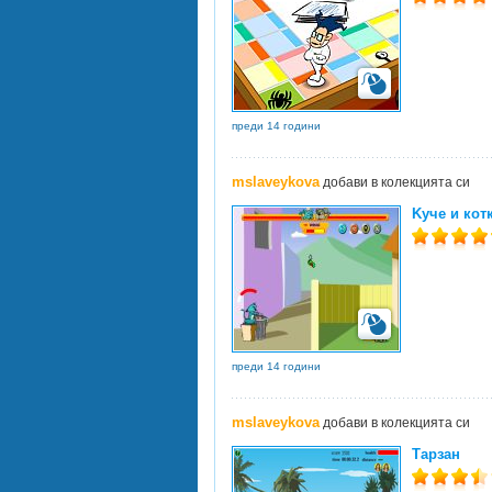
преди 14 години
mslaveykova
добави в колекцията си
Kyче и кот
преди 14 години
mslaveykova
добави в колекцията си
Тарзан