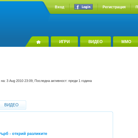
Вход
Регистрация
П
ИГРИ
ВИДЕО
MMO
на: 3 Aug 2010 23:09, Последна активност: преди 1 година
ВИДЕО
ърб - открий разликите