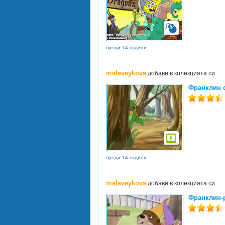
преди 14 години
mslaveykova
добави в колекцията си
Франклин с
преди 14 години
mslaveykova
добави в колекцията си
Франклин-р