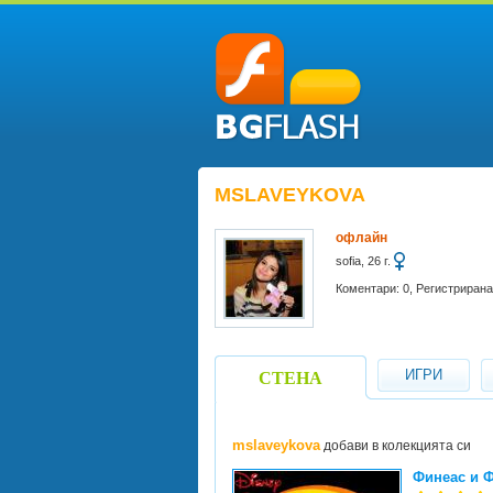
MSLAVEYKOVA
офлайн
sofia, 26 г.
Коментари: 0, Регистрирана 
ИГРИ
СТЕНА
mslaveykova
добави в колекцията си
Финеас и Ф