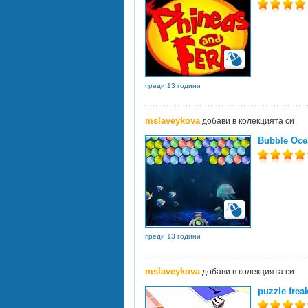
преди 13 години
mslaveykova
добави в колекцията си
Bubble Oce
преди 13 години
mslaveykova
добави в колекцията си
puzzle frea