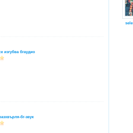
sel
е изгубва бгаудио
азхвърля-бг-звук