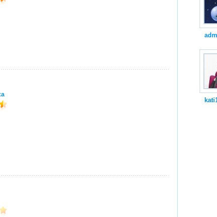
adm
ка
kati