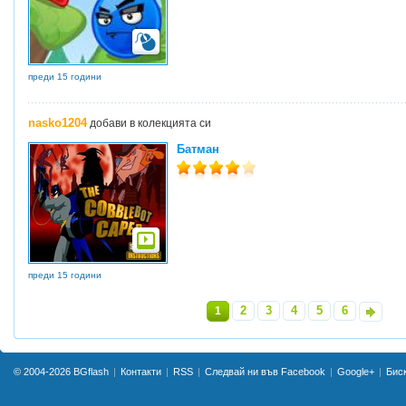
преди 15 години
nasko1204
добави в колекцията си
Батман
преди 15 години
2
3
4
5
6
1
»
© 2004-2026
BGflash
Контакти
RSS
Следвай ни във Facebook
Google+
Бис