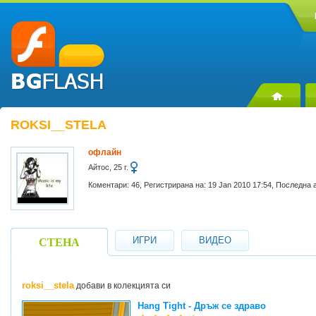
ROKSI__STELA
офлайн
Айтос, 25 г.
Коментари: 46, Регистрирана на: 19 Jan 2010 17:54, Последна 
ИГРИ
ВИДЕО
СТЕНА
roksi__stela
добави в колекцията си
Hang Tight - Дръж се здраво