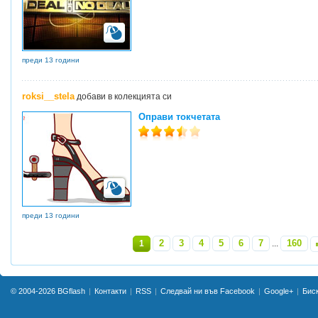
преди 13 години
roksi__stela
добави в колекцията си
Оправи токчетата
преди 13 години
2
3
4
5
6
7
160
1
...
»
© 2004-2026
BGflash
Контакти
RSS
Следвай ни във Facebook
Google+
Бис