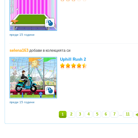
преди 15 години
selena163
добави в колекцията си
Uphill Rush 2
преди 15 години
2
3
4
5
6
7
11
1
...
»