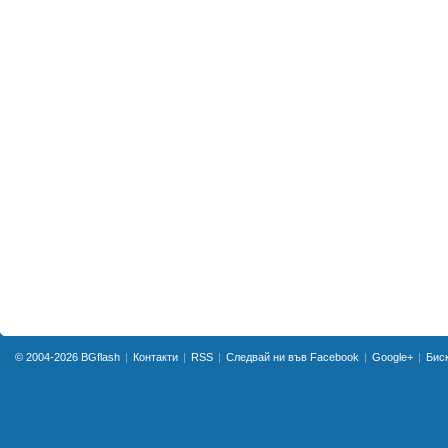
© 2004-2026
BGflash
Контакти
RSS
Следвай ни във Facebook
Google+
Бис