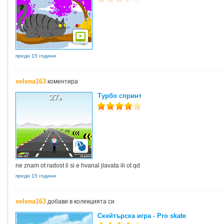
преди 15 години
selena163
коментира
Турбо спринт
ne znam ot radost li si e hvanal jlavata ili ot qd
преди 15 години
selena163
добави в колекцията си
Скейтърска игра - Pro skate