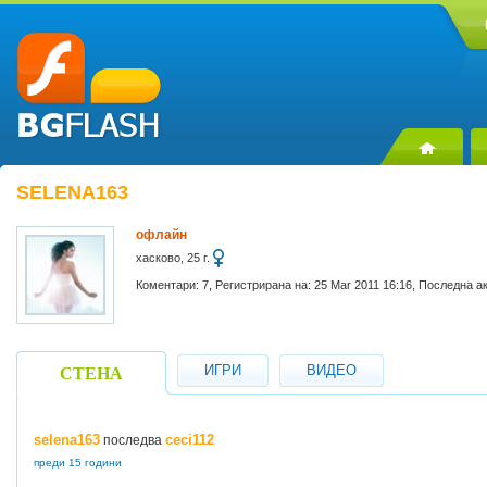
SELENA163
офлайн
хасково, 25 г.
Коментари: 7, Регистрирана на: 25 Mar 2011 16:16, Последна а
ИГРИ
ВИДЕО
СТЕНА
selena163
ceci112
последва
преди 15 години