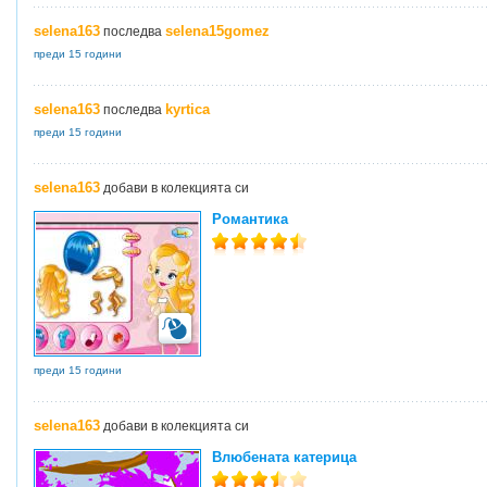
selena163
selena15gomez
последва
преди 15 години
selena163
kyrtica
последва
преди 15 години
selena163
добави в колекцията си
Романтика
преди 15 години
selena163
добави в колекцията си
Влюбената катерица