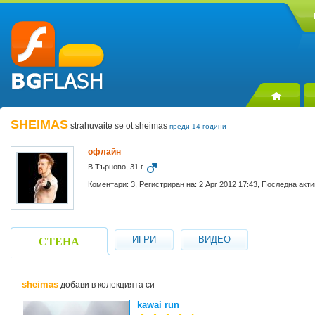
SHEIMAS
strahuvaite se ot sheimas
преди 14 години
офлайн
В.Търново, 31 г.
Коментари: 3, Регистриран на: 2 Apr 2012 17:43, Последна акти
ИГРИ
ВИДЕО
СТЕНА
sheimas
добави в колекцията си
kawai run