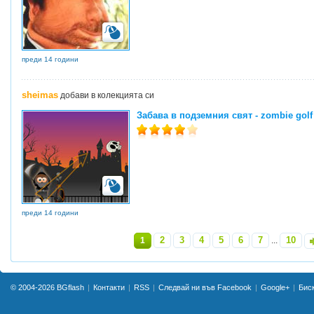
преди 14 години
sheimas
добави в колекцията си
Забава в подземния свят - zombie golf
преди 14 години
2
3
4
5
6
7
10
1
...
»
© 2004-2026
BGflash
Контакти
RSS
Следвай ни във Facebook
Google+
Бис