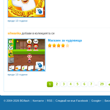
преди 13 години
silwanka
добави в колекцията си
Магазин за чудовища
преди 13 години
2
3
4
5
6
7
29
1
...
»
© 2004-2026
BGflash
Контакти
RSS
Следвай ни във Facebook
Google+
Бис