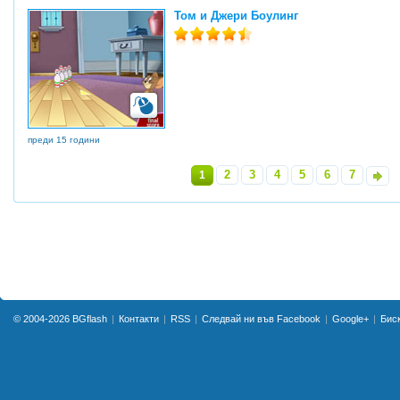
Том и Джери Боулинг
преди 15 години
2
3
4
5
6
7
1
»
© 2004-2026
BGflash
Контакти
RSS
Следвай ни във Facebook
Google+
Бис