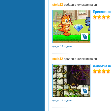
stela12
добави в колекцията си
Приключен
преди 14 години
stela12
добави в колекцията си
Животът на 
преди 14 години