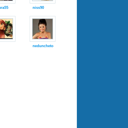
ura55
niss90
neduncheto