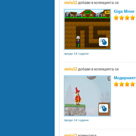
stela12
добави в колекцията си
Giga Miner
преди 14 години
stela12
добави в колекцията си
Модерният 
преди 14 години
stela12
коментира