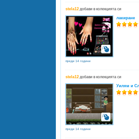
stela12
добави в колекцията си
лакиране
преди 14 години
stela12
добави в колекцията си
Уилям и С
преди 14 години