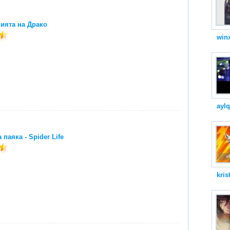
ията на Драко
winx
ayl
паяка - Spider Life
kris