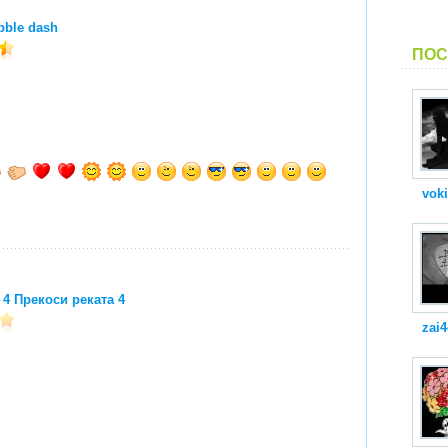
bble dash
ПОС
vok
 4 Прекоси реката 4
zai4