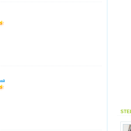
лай
STE