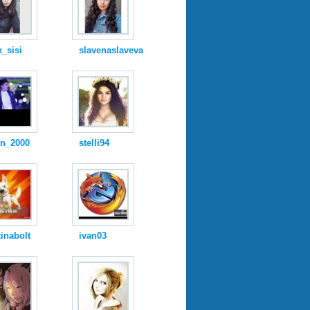
_sisi
slavenaslaveva
qn_2000
stelli94
tinabolt
ivan03