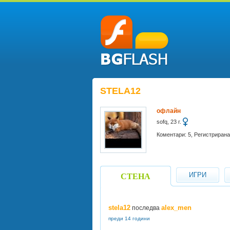
STELA12
офлайн
sofq, 23 г.
Коментари: 5, Регистрирана
ИГРИ
СТЕНА
stela12
alex_men
последва
преди 14 години