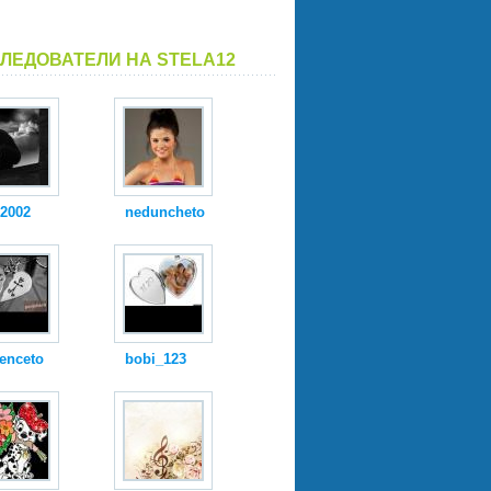
ЛЕДОВАТЕЛИ НА STELA12
i2002
neduncheto
enceto
bobi_123