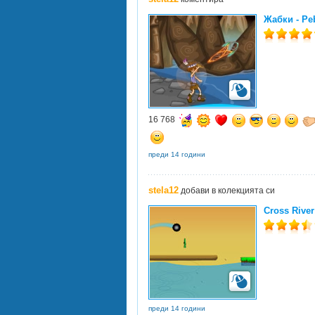
Жабки - Pe
16 768
преди 14 години
stela12
добави в колекцията си
Cross River
преди 14 години