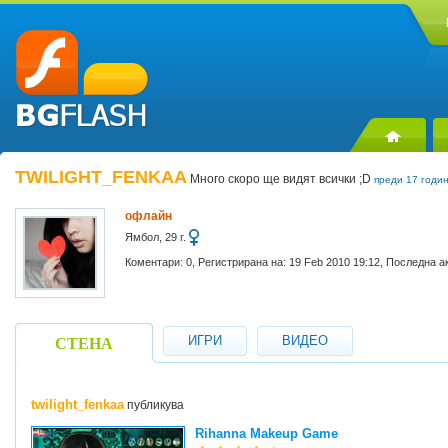
TWILIGHT_FENKAA
Много скоро ще видят всички ;D
преди 17 годи
офлайн
Ямбол, 29 г.
Коментари: 0, Регистрирана на: 19 Feb 2010 19:12, Последна а
ИГРИ
ВИДЕО
СТЕНА
twilight_fenkaa
публикува
Rihanna Makeup Game