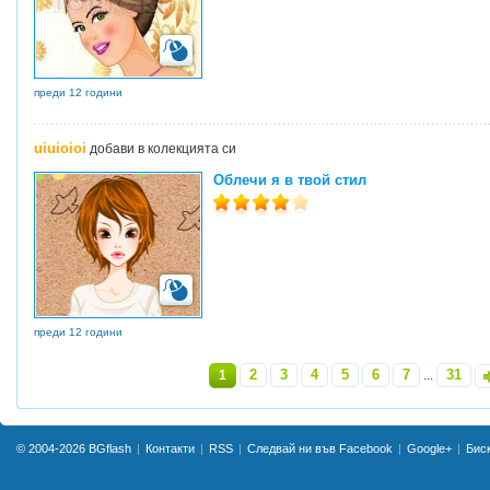
преди 12 години
uiuioioi
добави в колекцията си
Облечи я в твой стил
преди 12 години
2
3
4
5
6
7
31
1
...
»
© 2004-2026
BGflash
Контакти
RSS
Следвай ни във Facebook
Google+
Бис