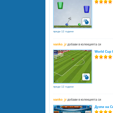
преди 12 години
vanko_jr
добави в колекцията си
World Cup K
преди 12 години
vanko_jr
добави в колекцията си
Дузпи на С