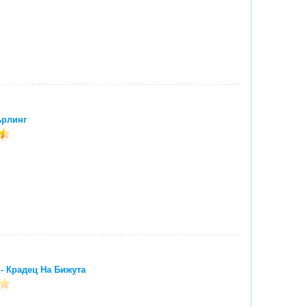
ърлинг
 - Крадец На Бижута