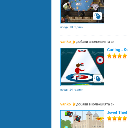
преди 13 години
vanko_jr
добави в колекцията си
Curling - К
преди 14 години
vanko_jr
добави в колекцията си
Jewel Thief