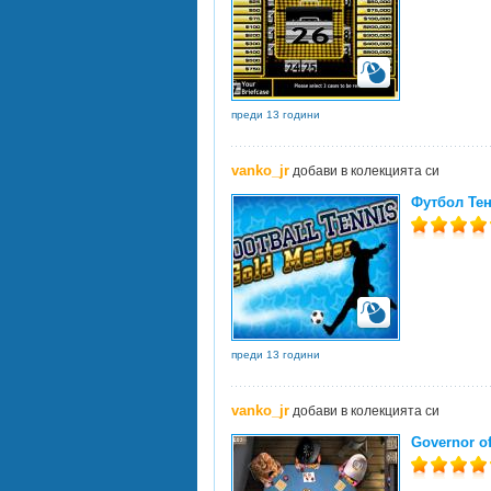
преди 13 години
vanko_jr
добави в колекцията си
Футбол Те
преди 13 години
vanko_jr
добави в колекцията си
Governor of