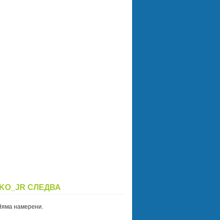
KO_JR СЛЕДВА
Няма намерени.