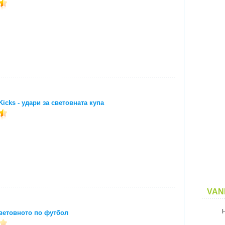
icks - удари за световната купа
VAN
ветовното по футбол