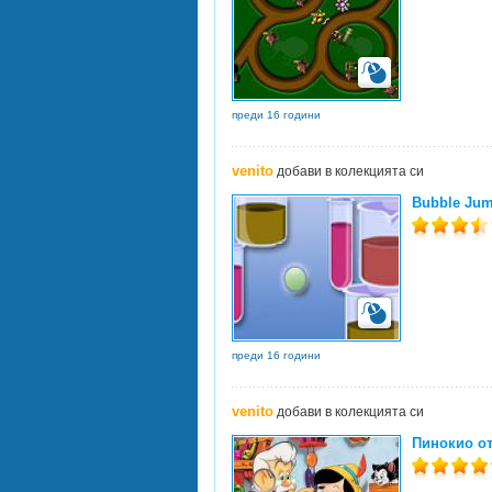
преди 16 години
venito
добави в колекцията си
Bubble Ju
преди 16 години
venito
добави в колекцията си
Пинокио от