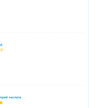
mp
крий числата