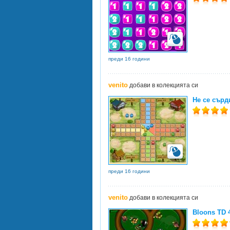
преди 16 години
venito
добави в колекцията си
Не се сърд
преди 16 години
venito
добави в колекцията си
Bloons TD 