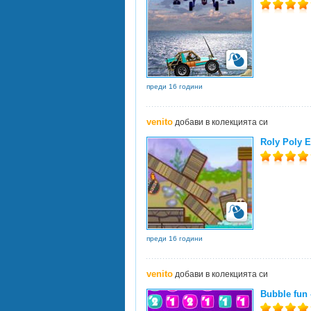
преди 16 години
venito
добави в колекцията си
Roly Poly E
преди 16 години
venito
добави в колекцията си
Bubble fun