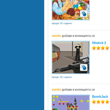
преди 16 години
venito
добави в колекцията си
Hitstick 2
преди 16 години
venito
добави в колекцията си
BombJack