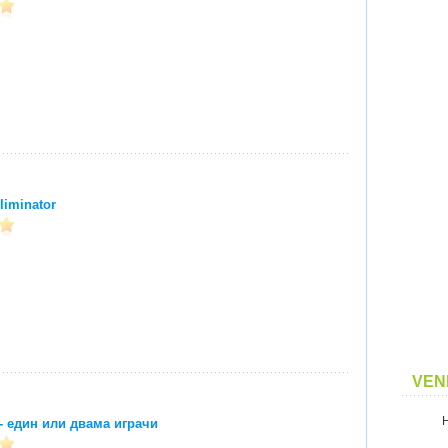
liminator
VEN
 - един или двама играчи