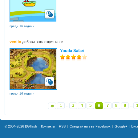
преди 16 години
venito
добави в колекцията си
Youda Safari
преди 16 години
1
3
4
5
7
8
9
«
...
6
...
© 2004-2026
BGflash
Контакти
RSS
Следвай ни във Facebook
Google+
Бис