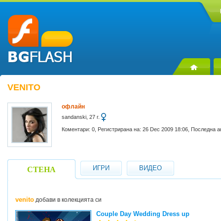
VENITO
офлайн
sandanski, 27 г.
Коментари: 0, Регистрирана на: 26 Dec 2009 18:06, Последна а
ИГРИ
ВИДЕО
СТЕНА
venito
добави в колекцията си
Couple Day Wedding Dress up