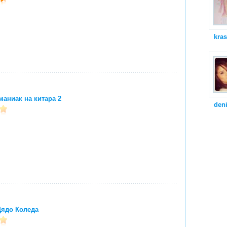
kra
маниак на китара 2
den
Дядо Коледа