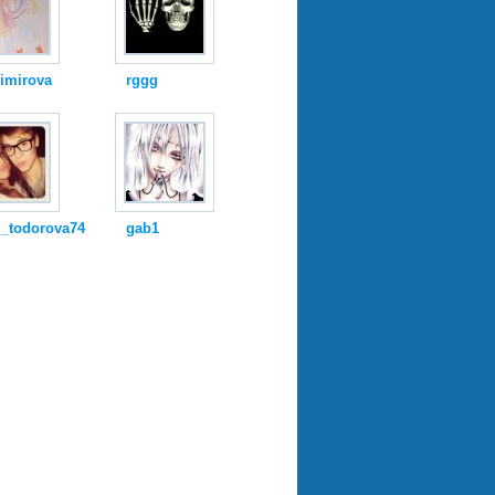
simirova
rggg
i_todorova74
gab1