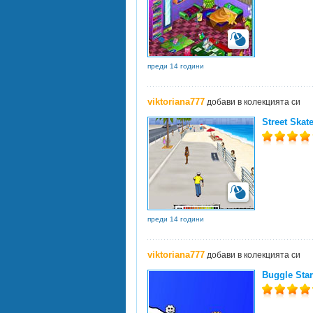
преди 14 години
viktoriana777
добави в колекцията си
Street Skat
преди 14 години
viktoriana777
добави в колекцията си
Buggle Star