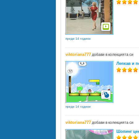
преди 14 години
viktoriana777
добави в колекцията си
Лепкав и п
преди 14 години
viktoriana777
добави в колекцията си
Шопинг цен