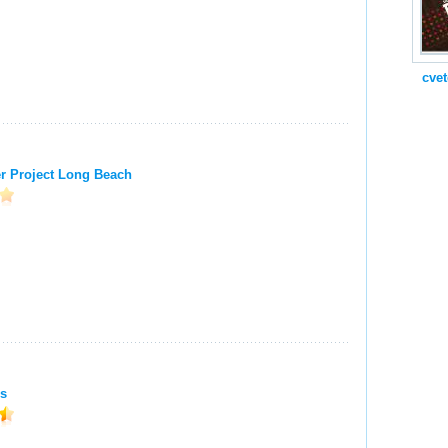
cvet
er Project Long Beach
s