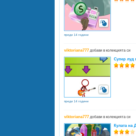
преди 14 години
viktoriana777
добави в колекцията си
Супер луд 
преди 14 години
viktoriana777
добави в колекцията си
Кулата на 