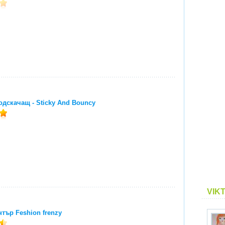
одскачащ - Sticky And Bouncy
VIK
тър Feshion frenzy