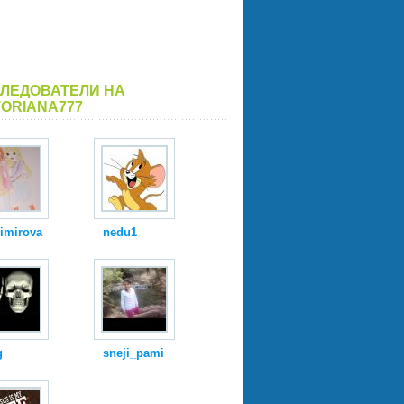
ЛЕДОВАТЕЛИ НА
TORIANA777
simirova
nedu1
g
sneji_pami