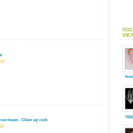
ПОС
VIK
a
kra
rgg
чистване - Clean up rush