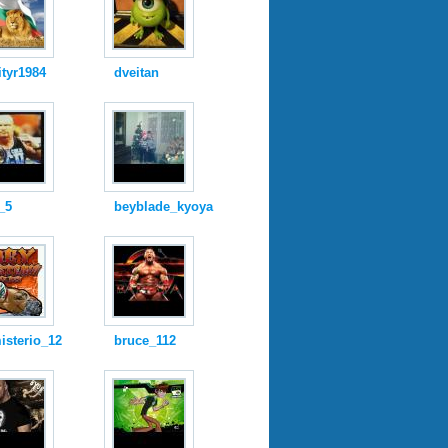
tyr1984
dveitan
_5
beyblade_kyoya
isterio_12
bruce_112