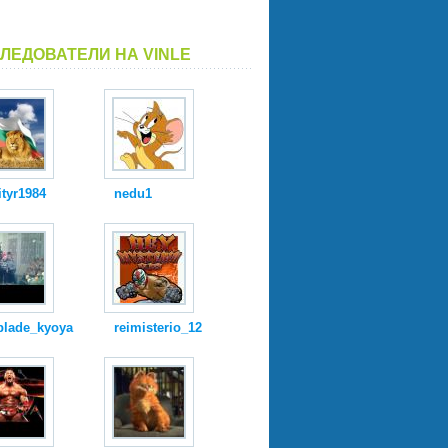
ЛЕДОВАТЕЛИ НА VINLE
tyr1984
nedu1
blade_kyoya
reimisterio_12