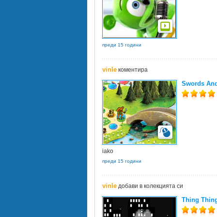
преди 15 години
vinle
коментира
Swords And
iako
преди 15 години
vinle
добави в колекцията си
Thing Thin