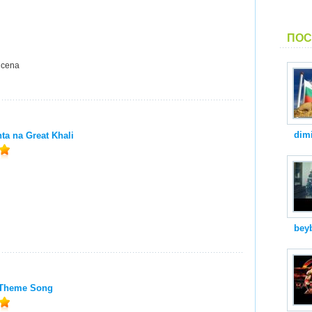
ПОС
 cena
dimi
ta na Great Khali
bey
 Theme Song