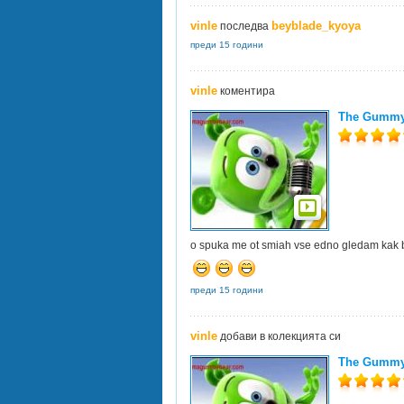
vinle
beyblade_kyoya
последва
преди 15 години
vinle
коментира
The Gummy 
o spuka me ot smiah vse edno gledam kak b
преди 15 години
vinle
добави в колекцията си
The Gummy 