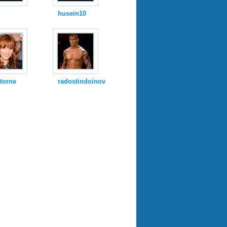
husein10
torne
radostindoinov