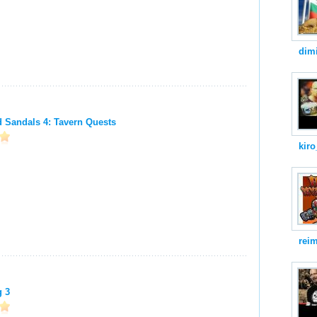
dimi
 Sandals 4: Tavern Quests
kiro
reim
g 3