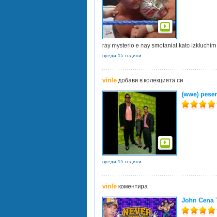
ray mysterio e nay smotaniat kato izkluchim
преди 15 години
vinle
добави в колекцията си
(wwe) pesen
преди 15 години
vinle
коментира
John Cena