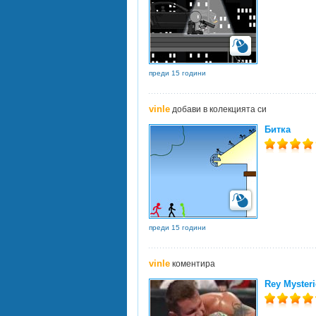
преди 15 години
vinle
добави в колекцията си
Битка
преди 15 години
vinle
коментира
Rey Mysteri