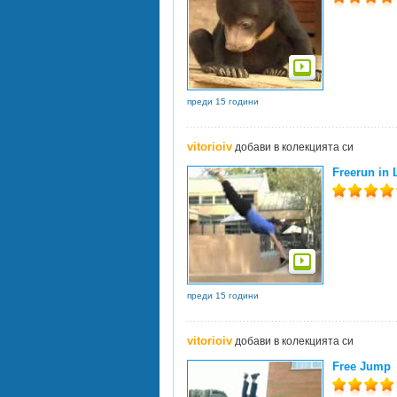
преди 15 години
vitorioiv
добави в колекцията си
Freerun in 
преди 15 години
vitorioiv
добави в колекцията си
Free Jump