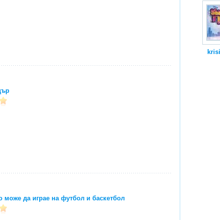
kris
дър
о може да играе на футбол и баскетбол