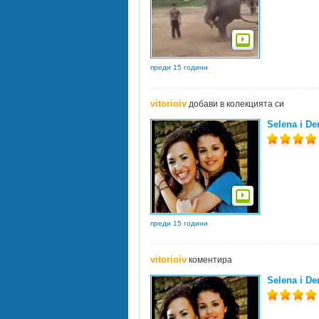
преди 15 години
vitorioiv
добави в колекцията си
Selena i De
преди 15 години
vitorioiv
коментира
Selena i De