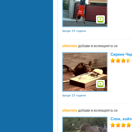
преди 15 години
vitorioiv
добави в колекцията си
Сирене Че
преди 15 години
vitorioiv
добави в колекцията си
Слон, койт