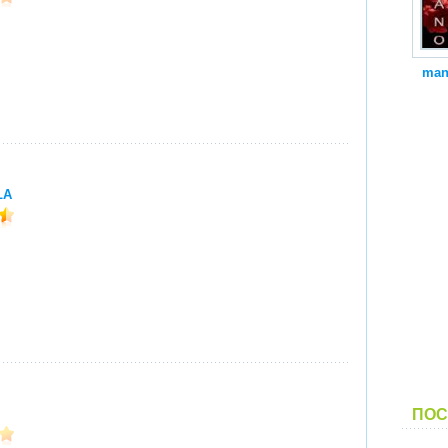
man
LA
ПОС