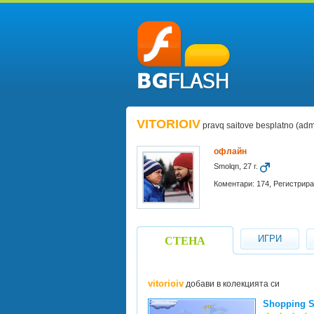
VITORIOIV
pravq saitove besplatno (adm
офлайн
Smolqn, 27 г.
Коментари: 174, Регистрира
ИГРИ
СТЕНА
vitorioiv
добави в колекцията си
Shopping S