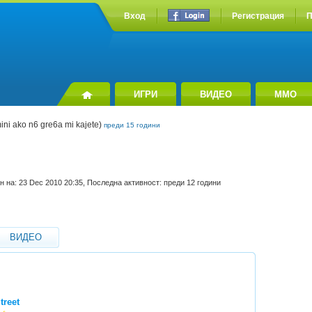
Вход
Регистрация
П
ИГРИ
ВИДЕО
MMO
ini ako n6 gre6a mi kajete)
преди 15 години
н на: 23 Dec 2010 20:35, Последна активност: преди 12 години
ВИДЕО
treet