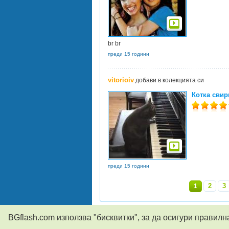
br br
преди 15 години
vitorioiv
добави в колекцията си
Котка свир
преди 15 години
2
3
1
BGflash.com използва "бисквитки", за да осигури правилн
© 2004-2026
BGflash
Контакти
RSS
Следвай