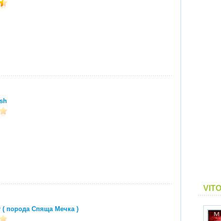
sh
VIT
r ( порода Спяща Мечка )