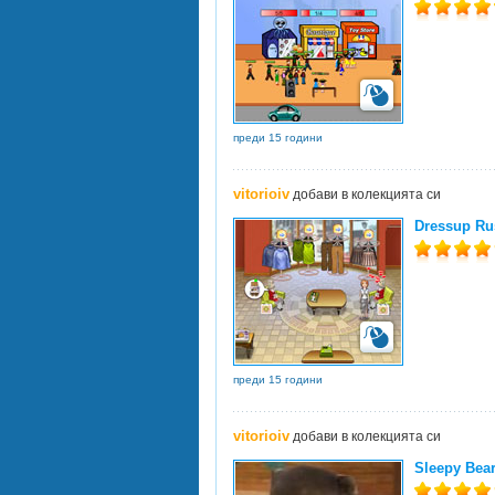
преди 15 години
vitorioiv
добави в колекцията си
Dressup Ru
преди 15 години
vitorioiv
добави в колекцията си
Sleepy Bea