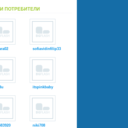
И ПОТРЕБИТЕЛИ
ara02
sofiavidinfilip33
du
itspinkbaby
483920
niki708