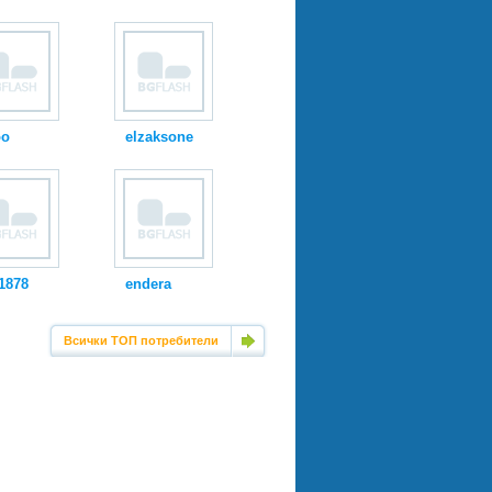
oo
elzaksone
1878
endera
Всички ТОП потребители