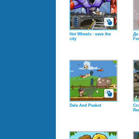
Hot Wheels - save the
Да
city
Fe
Dale And Peakot
Cro
Re