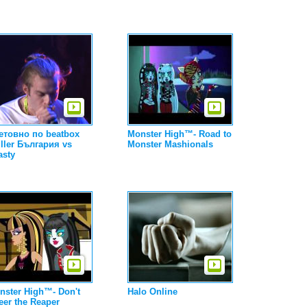
етовно по beatbox
Monster High™- Road to
iller България vs
Monster Mashionals
asty
nster High™- Don't
Halo Online
eer the Reaper