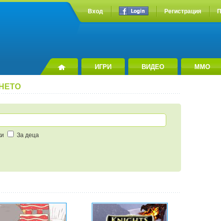
Вход
Регистрация
П
ИГРИ
ВИДЕО
MMO
ЕНЕТО
ки
За деца