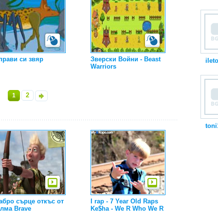
прави си звяр
Зверски Войни - Beast
ilet
Warriors
2
1
»
toni
абро сърце откъс от
I rap - 7 Year Old Raps
лма Brave
Ke$ha - We R Who We R