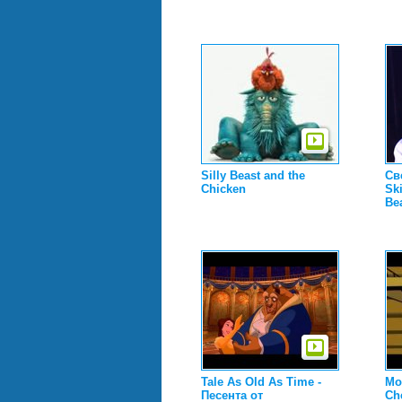
Silly Beast and the
Св
Chicken
Sk
Be
Tale As Old As Time -
Mo
Песента от
Ch