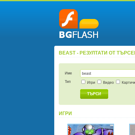
BEAST - РЕЗУЛТАТИ ОТ ТЪРС
Име
Тип
Игри
Видео
Картич
ТЪРСИ
ИГРИ