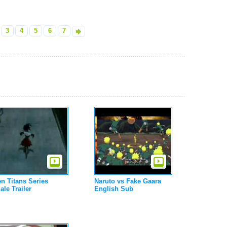
3
4
5
6
7
»
n Titans Series
Naruto vs Fake Gaara
ale Trailer
English Sub