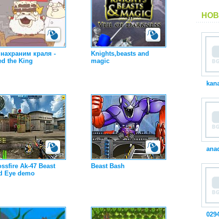
НОВ
 нахраним краля -
Knights,beasts and
ed the King
magic
kan
ana
ssfire Ak-47 Beast
Beast Bash
d Eye demo
029