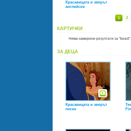
Красавицата и звярът
английски
2
1
КАРТИЧКИ
Няма намерени резултати за "beast".
ЗА ДЕЦА
Красавицата и звярът
Tee
песен
Fin