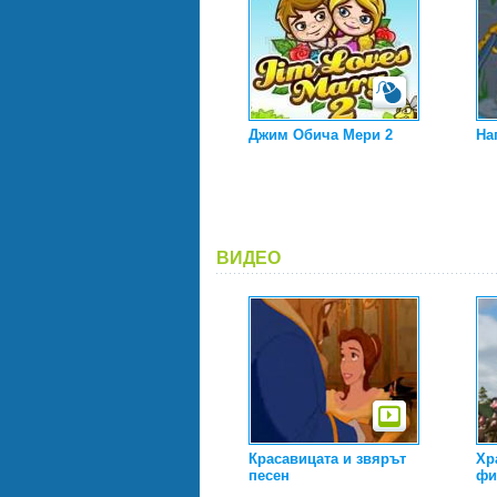
Джим Обича Мери 2
На
ВИДЕО
Красавицата и звярът
Хр
песен
фи