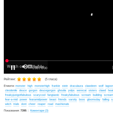
Рейтинг:
(
5
гласа)
Етикети:
monster
high
monsterhigh
frankie
stein
draculaura
clawdeen
wolf
lagoo
cleodenile
deuce
gorgon
deucegorgon
ghoulia
yelps
werecat
sisters
clawd
hea
freakyjustgotfabulous
scarycool
fangtastic
freakyfabulous
scream
building
scream
fear-a-mid
power
fearamidpower
beast
friends
varsity
boos
gloomsday
falling
s
witch
trials
dont
cheer
reaper
road
mashionals
Показвания:
7395
Коментари (3)