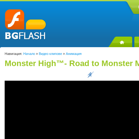
Навигация:
Начало
»
Видео клипове
»
Анимация
Monster High™- Road to Monster 