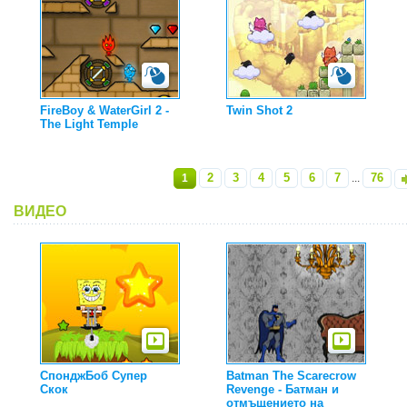
FireBoy & WaterGirl 2 -
Twin Shot 2
The Light Temple
2
3
4
5
6
7
76
1
...
»
ВИДЕО
СпонджБоб Супер
Batman The Scarecrow
Скок
Revenge - Батман и
отмъщението на