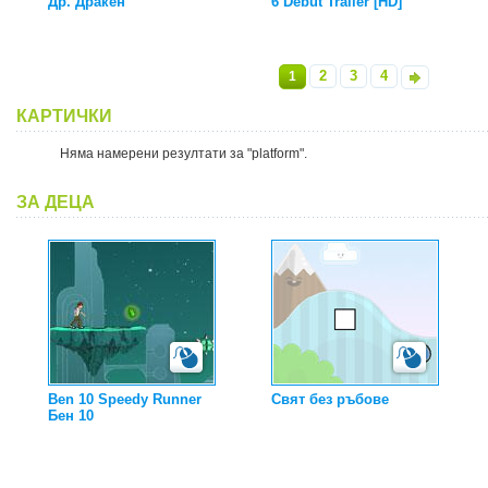
Др. Дракен
6 Debut Trailer [HD]
2
3
4
1
»
КАРТИЧКИ
Няма намерени резултати за "platform".
ЗА ДЕЦА
Ben 10 Speedy Runner
Свят без ръбове
Бен 10