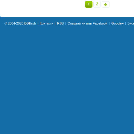
2
1
»
© 2004-2026
BGflash
Контакти
RSS
Следвай ни във Facebook
Google+
Бис