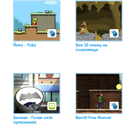
Йоко - Yoko
Бен 10 ловец на
съкровища
Батман - Готам сити
Ben10 Free Runner
превземане