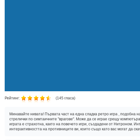
Рейтинг:
(
145
гласа)
Минавайте нивата! Първата част на една сладка ретро игра , подобна на
стрелички по симтаичните "врагове". Може да се играе срещу компютъра
играта е страхотна, както на повечето игри, създадени от Нитроном. И
интерактивността на противниците ви, които също като вас могат да ска