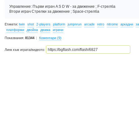
Управление: Първи играч A S D W - за движение ; F-стрелба
Втори играч Стрелки за движение ; Space-стрелба
Етикети:
twin
shot
2-players
platform
jumpnrun
arcade
retro
nitrome
аркадни
з
платформи
двойна
двама
играчи
Показвания:
81344
Коментари (9)
Линк към играта/видеото: