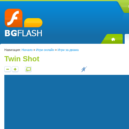
Навигация:
Начало
»
Игри онлайн
»
Игри за двама
Twin Shot