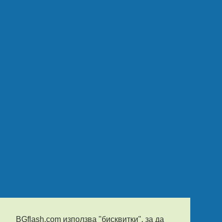
BGflash.com използва "бисквитки", за да