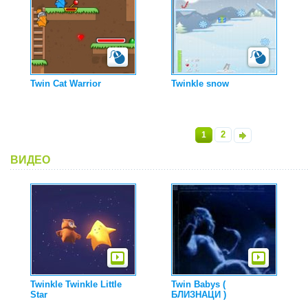
Twin Cat Warrior
Twinkle snow
2
1
»
ВИДЕО
Twinkle Twinkle Little
Twin Babys (
Star
БЛИЗНАЦИ )