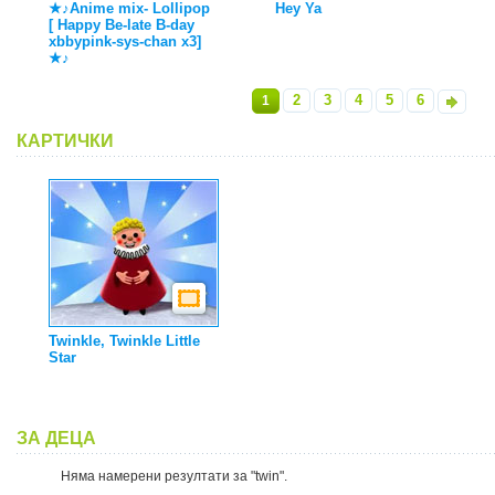
★♪Anime mix- Lollipop
Hey Ya
[ Happy Be-late B-day
xbbypink-sys-chan x3]
★♪
2
3
4
5
6
1
»
КАРТИЧКИ
Twinkle, Twinkle Little
Star
ЗА ДЕЦА
Няма намерени резултати за "twin".