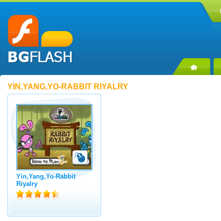
YIN,YANG,YO-RABBIT RIYALRY
Yin,Yang,Yo-Rabbit
Riyalry