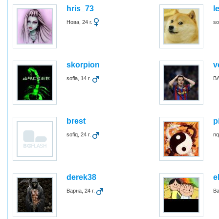
hris_73
l
Нова, 24 г.
so
skorpion
v
sofia, 14 г.
ВА
brest
p
sofiq, 24 г.
nq
derek38
e
Варна, 24 г.
Ва