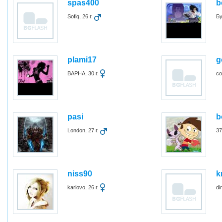
spas400
b
Sofiq, 26 г.
Бу
plami17
g
ВАРНА, 30 г.
со
pasi
b
London, 27 г.
37
niss90
k
karlovo, 26 г.
di