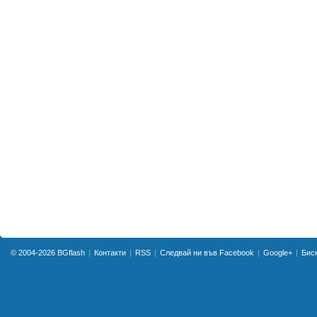
© 2004-2026
BGflash
Контакти
RSS
Следвай ни във Facebook
Google+
Бис