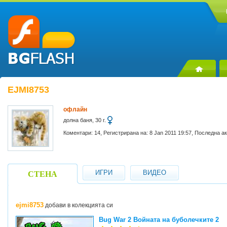
EJMI8753
офлайн
долна баня, 30 г.
Коментари: 14, Регистрирана на: 8 Jan 2011 19:57, Последна а
ИГРИ
ВИДЕО
СТЕНА
ejmi8753
добави в колекцията си
Bug War 2 Войната на буболечките 2