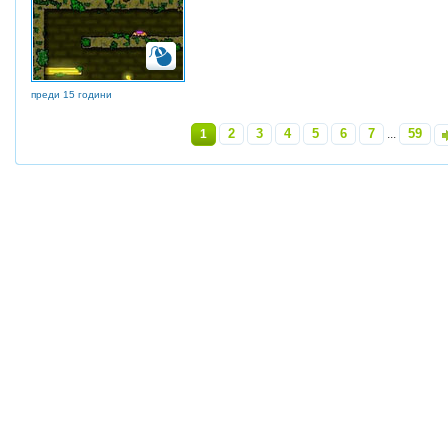
преди 15 години
2
3
4
5
6
7
59
1
...
»